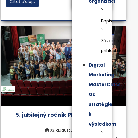
organizácii
Čítať ďalej...
Popis
Záväzná
prihláška
Digital
Marketing
MasterClass.
Od
stratégie
5. jubilejný ročník PLUS ukončený
k
výsledkom
03. august 2023