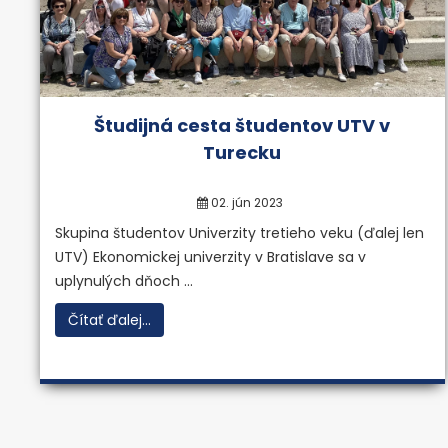
Študijná cesta študentov UTV v
Turecku
02. jún 2023
Skupina študentov Univerzity tretieho veku (ďalej len
UTV) Ekonomickej univerzity v Bratislave sa v
uplynulých dňoch ...
Čítať ďalej...