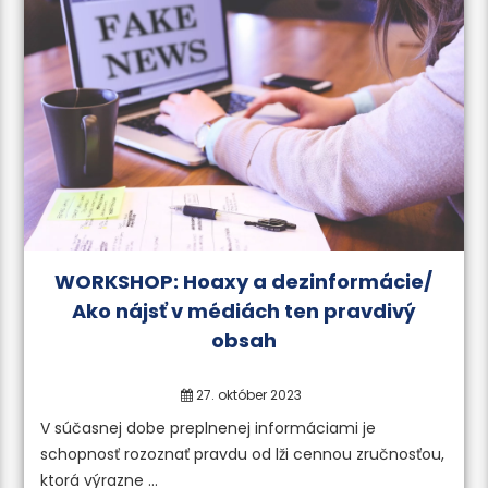
a tretieho
WORKSHOP: Hoaxy a dezinformácie/
Ako nájsť v médiách ten pravdivý
obsah
27. október 2023
ečo nové“
V súčasnej dobe preplnenej informáciami je
schopnosť rozoznať pravdu od lži cennou zručnosťou,
ormácií
ktorá výrazne ...