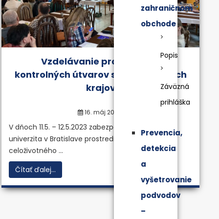
zahraničnom
obchode
Popis
Vzdelávanie pracovníkov
kontrolných útvarov samosprávnych
krajov
Záväzná
prihláška
16. máj 2023
V dňoch 11.5. – 12.5.2023 zabezpečila Ekonomická
Prevencia,
univerzita v Bratislave prostredníctvom Centra
detekcia
celoživotného ...
a
Čítať ďalej...
vyšetrovanie
podvodov
–