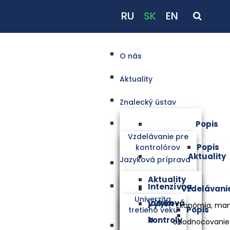
RU
SK
EN
O nás
Aktuality
Znalecký ústav
Popis
Vzdelávanie pre
Popis
kontrolórov
Aktuality
Jazyková príprava
Aktuality
Intenzívna
Vzdelávani
Univerzita
jazyková
Výkon
Ekonómia, ma
Popis
tretieho veku
a
kontroly
ohodnocovanie