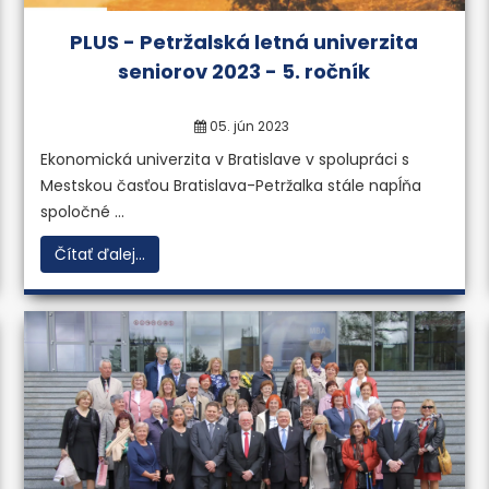
PLUS - Petržalská letná univerzita
sudkov a expertíz v oblasti
seniorov 2023 - 5. ročník
iku.
05. jún 2023
ormácií
Ekonomická univerzita v Bratislave v spolupráci s
Mestskou časťou Bratislava-Petržalka stále napĺňa
spoločné ...
Čítať ďalej...