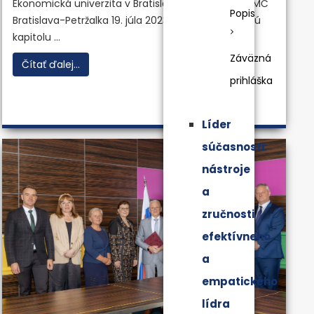
Ekonomická univerzita v Bratislave v spolupráci s MČ
Popis
Bratislava-Petržalka 19. júla 2023 dokončila jubilejnú
kapitolu ...
Záväzná
Čítať ďalej...
prihláška
Líder
súčasnosti:
nástroje
a
zručnosti
efektívneho
a
empatického
lídra