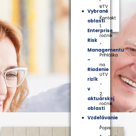
UTV
Vybrané
-
Kontakt
oblasti
1.
Enterprise
ročník
Risk
Managementu
Prihláška
–
na
Riadenie
UTV
rizík
-
v
2.
aktuárskej
ročník
oblasti
Vzdelávanie
Popis