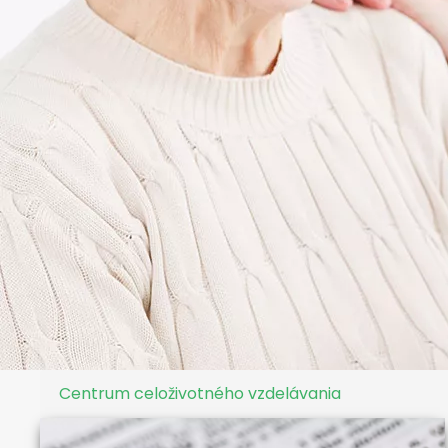
Centrum celoživotného vzdelávania