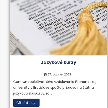
Univerzit
veku
Jazykové kurzy
27. október 2023
Centrum celoživotného vzdelávania Ekonomickej
univerzity v Bratislave spúšťa prípravu na štátnu
„Nikdy nie je neskoro začať ni
jazykovú skúšku B2 zo ...
Čítať ďalej...
Viac inf