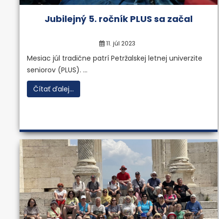
Jubilejný 5. ročník PLUS sa začal
Vypracovávanie znaleckých po
ohodnocovania majetku podn
11. júl 2023
Mesiac júl tradične patrí Petržalskej letnej univerzite
seniorov (PLUS). ...
Viac inf
Čítať ďalej...
Previous
Next