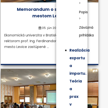
Memorandum o spolupráci s
Popis
mestom Levice
Záväzná
05. jún 2023
Ekonomická univerzita v Bratislave zastúpená
prihláška
rektorom prof. Ing. Ferdinandom Daňom, PhD. a
mesto Levice zastúpené ...
Realizácia
exportu
a
importu.
Teória
a
prax
v