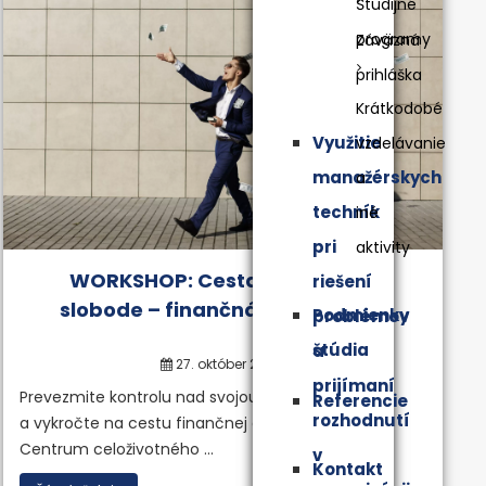
Študijné
programy
Záväzná
prihláška
Krátkodobé
Využitie
vzdelávanie
manažérskych
a
techník
iné
pri
aktivity
WORKSHOP: Cesta k finančnej
riešení
slobode – finančná gramotnosť
Podmienky
problémov
štúdia
a
27. október 2023
prijímaní
Prevezmite kontrolu nad svojou budúcnosťou
Referencie
rozhodnutí
a vykročte na cestu finančnej a osobnej slobody.
Centrum celoživotného ...
v
Kontakt