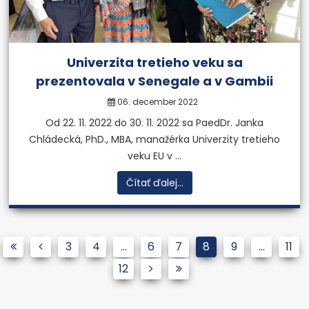
Univerzita tretieho veku sa
prezentovala v Senegale a v Gambii
06. december 2022
Od 22. 11. 2022 do 30. 11. 2022 sa PaedDr. Janka
Chládecká, PhD., MBA, manažérka Univerzity tretieho
veku EU v ...
Čítať ďalej...
3
4
...
6
7
8
9
...
11
12