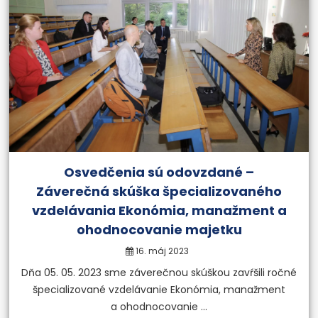
Univerzita tretieho veku
„Nikdy nie je neskoro začať
niečo nové“
Viac informácií
Osvedčenia sú odovzdané –
Záverečná skúška špecializovaného
vzdelávania Ekonómia, manažment a
ohodnocovanie majetku
16. máj 2023
Dňa 05. 05. 2023 sme záverečnou skúškou zavŕšili ročné
špecializované vzdelávanie Ekonómia, manažment
a ohodnocovanie ...