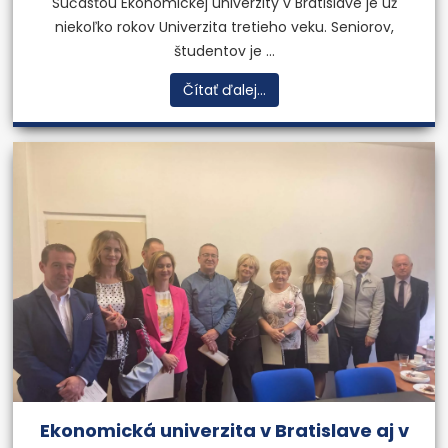
Súčasťou Ekonomickej univerzity v Bratislave je už
niekoľko rokov Univerzita tretieho veku. Seniorov,
študentov je ...
Čítať ďalej...
Znalecký ústav
Vypracovávanie znaleckých
posudkov a expertíz v
oblasti ohodnocovania
majetku podniku.
Viac informácií
Previous
Next
Ekonomická univerzita v Bratislave aj v