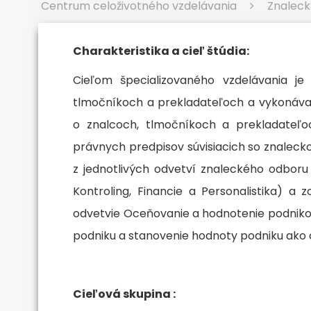
Centrum celoživotného vzdelávania
Znaleck
Charakteristika a cieľ štúdia:
Cieľom špecializovaného vzdelávania je
tlmočníkoch a prekladateľoch a vykonávace
o znalcoch, tlmočníkoch a prekladateľoc
právnych predpisov súvisiacich so znalec
z jednotlivých odvetví znaleckého odbor
Kontroling, Financie a Personalistika) a
odvetvie Oceňovanie a hodnotenie podniko
podniku a stanovenie hodnoty podniku ako 
Cieľová skupina :