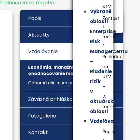
hodnocovanie majetku
UTV
Vybrané
-
Popis
Kontakt
oblasti
1.
Enterprise
Aktuality
ročník
Risk
Vzdelávanie
Managementu
Prihláška
–
na
Ekonómia, manažment a
Riadenie
ohodnocovanie majetku
UTV
rizík
Odborné minimum pre znalcov
-
v
2.
Záväzná prihláška
aktuárskej
ročník
oblasti
Fotogaléria
Vzdelávanie
Popis
Kontakt