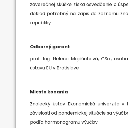
záverečnej skúške získa osvedčenie o úsp
doklad potrebný na zápis do zoznamu znalc
republiky.
Odborný garant
prof. Ing. Helena Majdúchová, CSc., oso
ústavu EU v Bratislave
Miesto konania
Znalecký ústav Ekonomická univerzita v B
závislosti od pandemickej situácie sa výuč
podľa harmonogramu výučby.