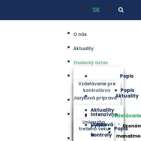
SK
RU
EN
O nás
Aktuality
Znalecký ústav
Popis
Vzdelávanie pre
Popis
kontrolórov
Aktuality
Jazyková príprava
Aktuality
Intenzívna
Vzdelávani
Univerzita
jazyková
Výkon
Ekonóm
Popis
tretieho veku
a
kontroly
manažmen