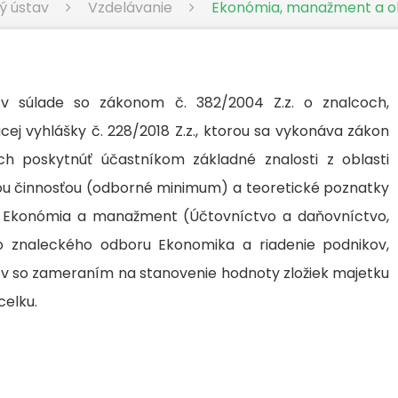
ý ústav
Vzdelávanie
Ekonómia, manažment a o
 v súlade so zákonom č. 382/2004 Z.z. o znalcoch,
j vyhlášky č. 228/2018 Z.z., ktorou sa vykonáva zákon
h poskytnúť účastníkom základné znalosti z oblasti
kou činnosťou (odborné minimum) a teoretické poznatky
u Ekonómia a manažment (Účtovníctvo a daňovníctvo,
 zo znaleckého odboru Ekonomika a riadenie podnikov,
v so zameraním na stanovenie hodnoty zložiek majetku
celku.