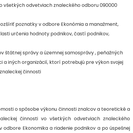
 vo všetkých odvetviach znaleckého odboru 090000
ú rozšíriť poznatky v odbore Ekonómia a manažment,
blasti určenia hodnoty podnikov, častí podnikov,
ov štátnej správy a územnej samosprávy , peňažných
 a iných organizácií, ktorí potrebujú pre výkon svojej
znaleckej činnosti
mosti o spôsobe výkonu činnosti znalcov a teoretické a
aleckej činnosti vo všetkých odvetviach znaleckého
odbore Ekonomika a riadenie podnikov a po úspešnej