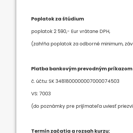
Poplatok za štúdium
poplatok 2 590,- Eur vrátane DPH,
(zahŕňa poplatok za odborné minimum, záv
Platba bankovým prevodným príkazom
č. účtu: SK 3481800000007000074503
VS: 7003
(do poznámky pre prijímateľa uviesť priez
Termín začatia a rozsah kurzu: