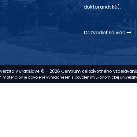
doktorandské).
Dozvedieť sa viac
erzita v Bratislave © - 2026 Centrum celoživotného vzdelávania
ých materiálov je dovolené výhradne len s povolením Ekonomickej univerzit