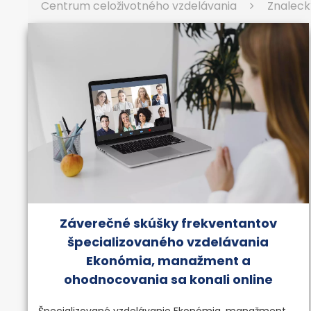
Centrum celoživotného vzdelávania
Znaleck
Záverečné skúšky frekventantov
špecializovaného vzdelávania
Ekonómia, manažment a
ohodnocovania sa konali online