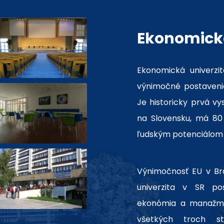
Ekonomická
Ekonomická univerzit
výnimočné postavenie
Je historicky prvá v
na Slovensku, má 80 
ľudským potenciálom 
Výnimočnosť EU v Brat
univerzita v SR po
ekonómia a manažme
všetkých troch st