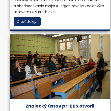
Špecializované vzdelávanie Ekonómia, manažment
a ohodnocovanie majetku organizované Znaleckým
ústavom EU v Bratislave ...
Čítať ďalej...
Znalecký ústav pri BBS otvoril