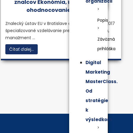
organizácii
znalcov Ekonómia, manažment a
ohodnocovanie majetku
Popis
Znalecký ústav EU v Bratislave otvoril 25. januára 2017
špecializované vzdelávanie pre znalcov Ekonómia,
manažment ...
Záväzná
prihláška
Čítať ďalej...
Digital
Marketing
MasterClass.
Od
stratégie
k
výsledkom