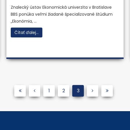
Znalecký ústav Ekonomická univerzita v Bratislave
BBS ponúka veľmi žiadané špecializované štúdium
„Ekonómia, ...
Čítať ďalej...
1
2
3