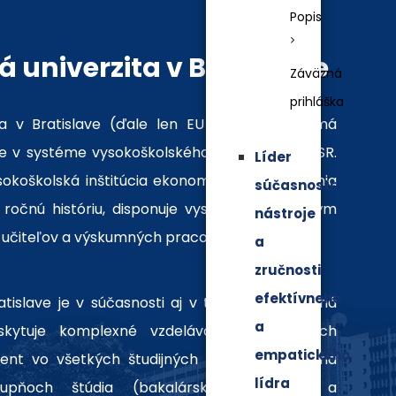
Popis
 univerzita v Bratislave
Záväzná
prihláška
a v Bratislave (ďale len EU v Bratislave) má
 v systéme vysokoškolského vzdelávania v SR.
Líder
ysokoškolská inštitúcia ekonomického zamerania
súčasnosti:
ročnú históriu, disponuje vysokokvalifikovaným
nástroje
učiteľov a výskumných pracovníkov.
a
zručnosti
efektívneho
islave je v súčasnosti aj v tom, že ako jediná
a
skytuje komplexné vzdelávanie v odboroch
empatického
nt vo všetkých študijných programoch a na
lídra
upňoch štúdia (bakalárske, inžinierske a