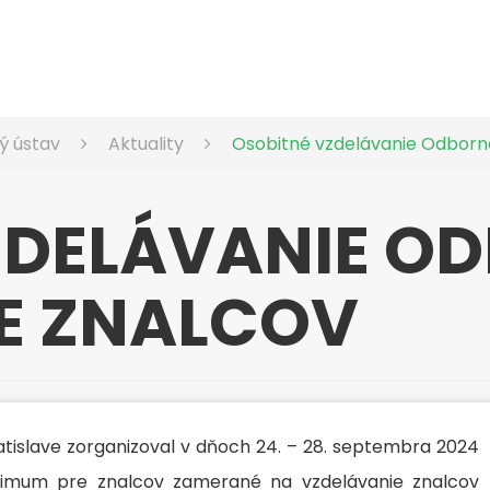
ý ústav
Aktuality
Osobitné vzdelávanie Odborn
ZDELÁVANIE O
E ZNALCOV
atislave zorganizoval v dňoch 24. – 28. septembra 2024
nimum pre znalcov zamerané na vzdelávanie znalcov