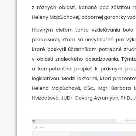
z rôznych oblastí, konané pod záštitou r
Heleny Majdúchovej, odbornej garantky vzd
Hlavným cieľom tohto vzdelávania bolo 
predpisoch, ktoré sú nevyhnutné pre výkon
ktoré poskytli účastníkom potrebné zručn
v oblasti znaleckého posudzovania. Týmt
a kompetentne prispieť k právnym proc
legislatívou. Medzi lektormi, ktorí prezento
Helena Majdúchová, CSc., Mgr. Barbora M
Hvizdošová, JUDr. Gevorg Ayrumyan, PhD., J