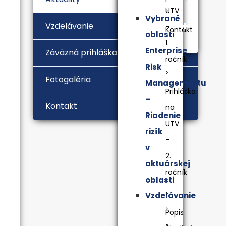
UTV
Vybrané
Vzdelávanie
-
Kontakt
oblasti
1.
Enterprise
Záväzná prihláška
ročník
Risk
Fotogaléria
Managementu
Prihláška
–
Kontakt
na
Riadenie
UTV
rizík
-
v
2.
aktuárskej
ročník
oblasti
Vzdelávanie
Popis