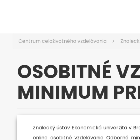
Centrum celoživotného vzdelávania
Znaleck
OSOBITNÉ V
MINIMUM PR
Znalecký ústav Ekonomická univerzita v Br
online osobitné vzdelávanie Odborné mi