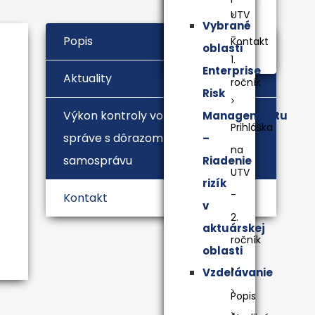
UTV
Vybrané
-
Popis
Kontakt
oblasti
1.
Enterprise
Aktuality
ročník
Risk
Výkon kontroly vo verejnej
Managementu
Prihláška
správe s dôrazom na územnú
–
na
samosprávu
Riadenie
UTV
rizík
-
Kontakt
v
2.
aktuárskej
ročník
oblasti
Vzdelávanie
Popis