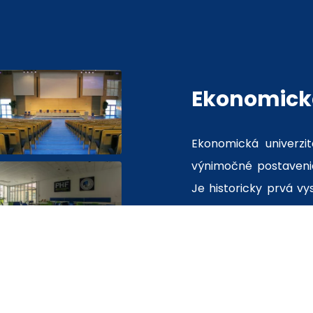
Ekonomická
Ekonomická univerzit
výnimočné postavenie
Je historicky prvá v
na Slovensku, má 80 
ľudským potenciálom 
Výnimočnosť EU v Brat
univerzita v SR po