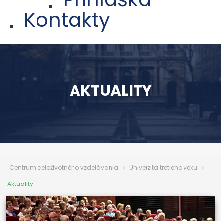
Kontakty
AKTUALITY
Centrum celoživotného vzdelávania
Univerzita tretieho veku
Aktuality