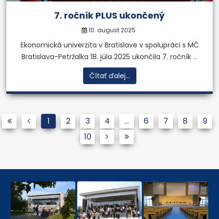
7. ročník PLUS ukončený
10. august 2025
Ekonomická univerzita v Bratislave v spolupráci s MČ
Bratislava-Petržalka 18. júla 2025 ukončila 7. ročník ...
Čítať ďalej...
1
2
3
4
...
6
7
8
9
10