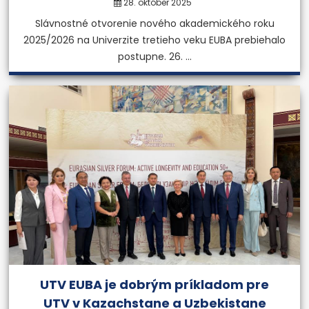
28. október 2025
Slávnostné otvorenie nového akademického roku
2025/2026 na Univerzite tretieho veku EUBA prebiehalo
postupne. 26. ...
UTV EUBA je dobrým príkladom pre
UTV v Kazachstane a Uzbekistane