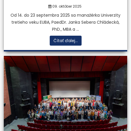
09. október 2025
Od 14. do 23 septembra 2025 sa manažérka Univerzity
tretieho veku EUBA, PaedDr. Janka Sebera Chládecká,
PhD., MBA a ...
Čítať ďalej...