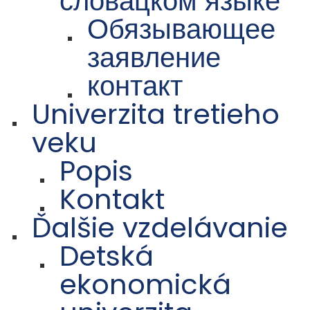
словацком языке
Обязывающее
заявление
контакт
Univerzita tretieho
veku
Popis
Kontakt
Ďalšie vzdelávanie
Detská
ekonomická