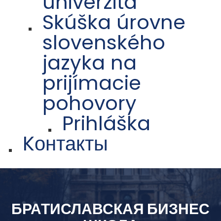
univerzita
Skúška úrovne
slovenského
jazyka na
prijímacie
pohovory
Prihláška
Kонтакты
БРАТИСЛАВСКАЯ БИЗНЕС