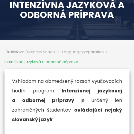
INTENZÍVNA JAZYKOVÁ A
ODBORNÁ PRÍPRAVA
Bratislava Business School
Language preparation
Intenzívna jazyková a odborná príprava
Vzhľadom na obmedzený rozsah vyučovacích
hodín program
Intenzívnej jazykovej
a odbornej prípravy
je určený len
zahraničných študentov
ovládajúci nejaký
slovanský jazyk
.