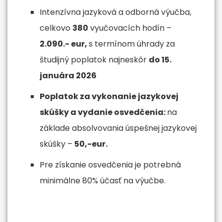
Intenzívna jazyková a odborná výučba,
celkovo
380
vyučovacích hodín –
2.090.- eur,
s termínom úhrady za
študijný poplatok najneskôr
do 15.
januára 2026
Poplatok za vykonanie jazykovej
skúšky a vydanie osvedčenia:
na
základe absolvovania úspešnej jazykovej
skúšky –
50,-eur.
Pre získanie osvedčenia je potrebná
minimálne 80% účasť na výučbe.