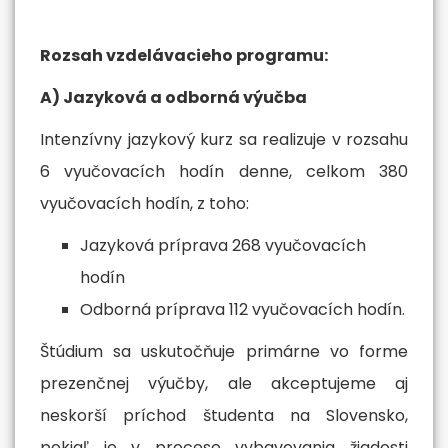
Rozsah vzdelávacieho programu:
A) Jazyková a odborná výučba
Intenzívny jazykový kurz sa realizuje v rozsahu
6 vyučovacích hodín denne, celkom 380
vyučovacích hodín, z toho:
Jazyková príprava 268 vyučovacích
hodín
Odborná príprava 112 vyučovacích hodín.
Štúdium sa uskutočňuje primárne vo forme
prezenčnej výučby, ale akceptujeme aj
neskorší príchod študenta na Slovensko,
pokiaľ je v procese vybavovania žiadosti