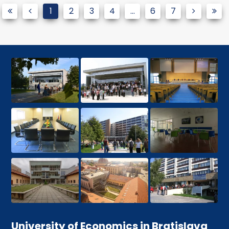
1
2
3
4
...
6
7
University of Economics in Bratislava