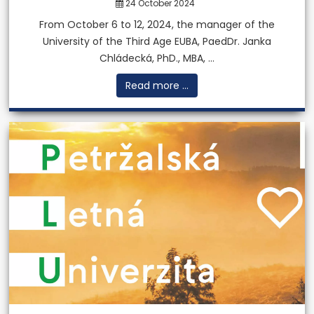
24 October 2024
From October 6 to 12, 2024, the manager of the
The Expert Institute
University of the Third Age EUBA, PaedDr. Janka
Provides the development of
Chládecká, PhD., MBA, ...
expert´s opinions and
Read more ...
expertise in the valuation of
assets of a company.
More
Previous
Next