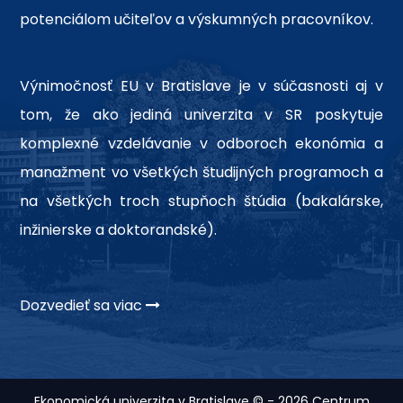
potenciálom učiteľov a výskumných pracovníkov.
Výnimočnosť EU v Bratislave je v súčasnosti aj v
tom, že ako jediná univerzita v SR poskytuje
komplexné vzdelávanie v odboroch ekonómia a
manažment vo všetkých študijných programoch a
na všetkých troch stupňoch štúdia (bakalárske,
inžinierske a doktorandské).
Dozvedieť sa viac
Ekonomická univerzita v Bratislave © - 2026 Centrum