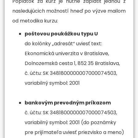
Poplatok za kurz je nutné zaplatiť jednou z
nasledujúcich možností hneď po výzve mailom
od metodika kurzu:
poštovou poukážkou typu U
do kolónky „adresát“ uviesť text:
Ekonomická univerzita v Bratislave,
Dolnozemská cesta 1, 852 35 Bratislava,
č. účtu: SK 3481800000007000074503,
variabilný symbol: 2001
bankovým prevodným príkazom
č. účtu: SK 3481800000007000074503,
variabilný symbol: 2001 (do poznámky
pre prijímateľa uviesť priezvisko a meno)