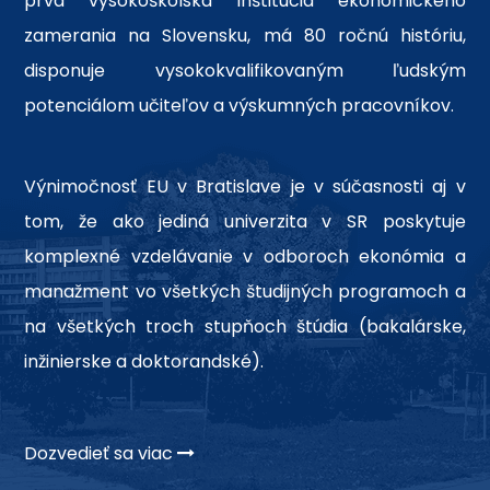
prvá vysokoškolská inštitúcia ekonomického
zamerania na Slovensku, má 80 ročnú históriu,
disponuje vysokokvalifikovaným ľudským
potenciálom učiteľov a výskumných pracovníkov.
Výnimočnosť EU v Bratislave je v súčasnosti aj v
tom, že ako jediná univerzita v SR poskytuje
komplexné vzdelávanie v odboroch ekonómia a
manažment vo všetkých študijných programoch a
na všetkých troch stupňoch štúdia (bakalárske,
inžinierske a doktorandské).
Dozvedieť sa viac